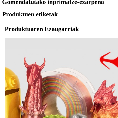
Gomendatutako inprimatze-ezarpena
Produktuen etiketak
Produktuaren Ezaugarriak