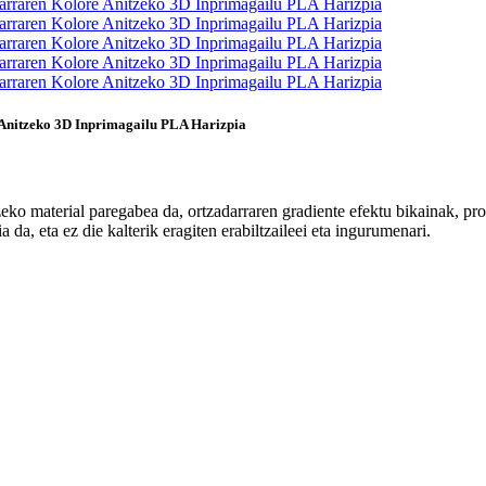
 Anitzeko 3D Inprimagailu PLA Harizpia
ko material paregabea da, ortzadarraren gradiente efektu bikainak, prop
da, eta ez die kalterik eragiten erabiltzaileei eta ingurumenari.