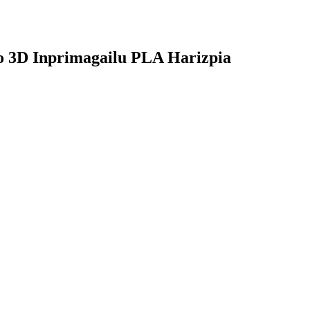
ko 3D Inprimagailu PLA Harizpia